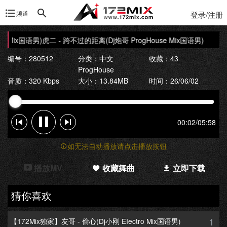
频道
登录/注册
e Mix国语男)
虎二 - 跨不过的距离(Dj炮哥 ProgHouse Mix国语男)
编号：280512
分类：
中文
收藏：43
ProgHouse
音质：320 Kbps
大小：13.84MB
时间：26/06/02
00:02
/
05:58
如无法自动播放请点击播放按钮
播放MV
收藏舞曲
立即下载
猜你喜欢
1
【172Mix独家】友哥 - 偷心(Dj小刚 EIectro Mix国语男)