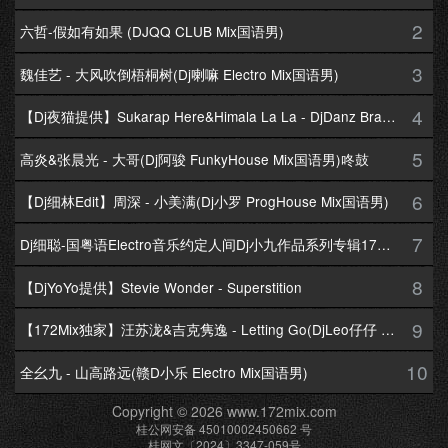
2
六哲-假如有如果 (DJQQ CLUB Mix国语男)
3
魏佳艺 - 大风吹倒梧桐树(Dj喇嘛 Electro Mix国语男)
4
【Dj夜猫提供】Sukarap Here&Himala La La - DjDanz Braekbeat Mix
5
高炎&张晨光 - 大哥(Dj阿骏 FunkyHouse Mix国语男)咚鼓
6
【Dj细林Edit】周深 - 小美满(Dj小罗 ProgHouse Mix国语男)
7
Dj细聪-国粤语Electro音乐约定人间Dj小九作品系列专辑172Mix串烧
8
【DjYoYo提供】Stevie Wonder - Superstition
9
【172Mix独家】汪苏泷&吉克隽逸 - Letting Go(DjLeo仔仔 Electro Mix国语合唱)
10
全幺九 - 山高路远(赣D小乐 Electro Mix国语男)
Copyright © 2026 www.172mix.com
桂公网安备 45010002450662 号
桂网文〔2024〕3347-059号