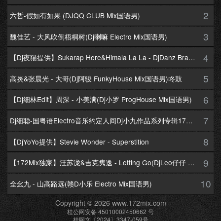
2
六哲-假如有如果 (DJQQ CLUB Mix国语男)
3
魏佳艺 - 大风吹倒梧桐树(Dj喇嘛 Electro Mix国语男)
4
【Dj夜猫提供】Sukarap Here&Himala La La - DjDanz Braekbeat Mix
5
高炎&张晨光 - 大哥(Dj阿骏 FunkyHouse Mix国语男)咚鼓
6
【Dj细林Edit】周深 - 小美满(Dj小罗 ProgHouse Mix国语男)
7
Dj细聪-国粤语Electro音乐约定人间Dj小九作品系列专辑172Mix串烧
8
【DjYoYo提供】Stevie Wonder - Superstition
9
【172Mix独家】汪苏泷&吉克隽逸 - Letting Go(DjLeo仔仔 Electro Mix国语合唱)
10
全幺九 - 山高路远(赣D小乐 Electro Mix国语男)
Copyright © 2026 www.172mix.com
桂公网安备 45010002450662 号
桂网文〔2024〕3347-059号