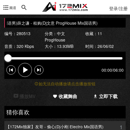
频道
登录/注册
ix国语男)
薛之谦 - 租购(Dj文意 ProgHouse Mix国语男)
编号：280513
分类：
中文
收藏：11
ProgHouse
音质：320 Kbps
大小：13.93MB
时间：26/06/02
00:00
/
06:00
如无法自动播放请点击播放按钮
播放MV
收藏舞曲
立即下载
猜你喜欢
1
【172Mix独家】友哥 - 偷心(Dj小刚 EIectro Mix国语男)