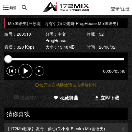
频道
登录/注册
se Mix国语男)
汪苏泷 - 万有引力(Dj炮哥 ProgHouse Mix国语男)
编号：280518
分类：
中文
收藏：52
ProgHouse
音质：320 Kbps
大小：13.48MB
时间：26/06/02
00:00
/
05:48
如无法自动播放请点击播放按钮
播放MV
收藏舞曲
立即下载
猜你喜欢
1
【172Mix独家】友哥 - 偷心(Dj小刚 EIectro Mix国语男)