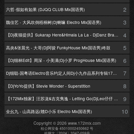
2
六哲-假如有如果 (DJQQ CLUB Mix国语男)
3
魏佳艺 - 大风吹倒梧桐树(Dj喇嘛 Electro Mix国语男)
4
【Dj夜猫提供】Sukarap Here&Himala La La - DjDanz Braekbeat Mix
5
高炎&张晨光 - 大哥(Dj阿骏 FunkyHouse Mix国语男)咚鼓
6
【Dj细林Edit】周深 - 小美满(Dj小罗 ProgHouse Mix国语男)
7
Dj细聪-国粤语Electro音乐约定人间Dj小九作品系列专辑172Mix串烧
8
【DjYoYo提供】Stevie Wonder - Superstition
9
【172Mix独家】汪苏泷&吉克隽逸 - Letting Go(DjLeo仔仔 Electro Mix国语合唱)
10
全幺九 - 山高路远(赣D小乐 Electro Mix国语男)
Copyright © 2026 www.172mix.com
桂公网安备 45010002450662 号
桂网文〔2024〕3347-059号