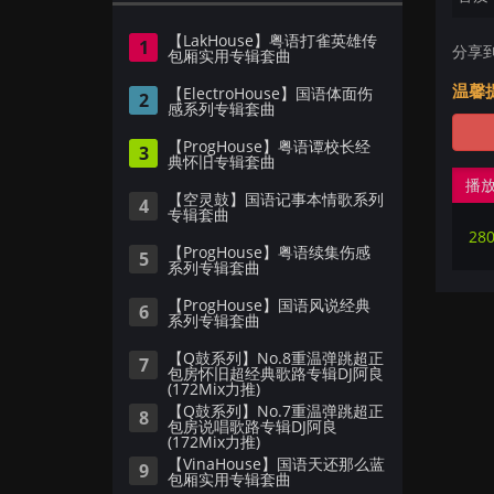
【LakHouse】粤语打雀英雄传
1
分享
包厢实用专辑套曲
温馨
【ElectroHouse】国语体面伤
2
感系列专辑套曲
【ProgHouse】粤语谭校长经
3
典怀旧专辑套曲
播
【空灵鼓】国语记事本情歌系列
4
专辑套曲
28
【ProgHouse】粤语续集伤感
5
系列专辑套曲
【ProgHouse】国语风说经典
6
系列专辑套曲
【Q鼓系列】No.8重温弹跳超正
7
包房怀旧超经典歌路专辑DJ阿良
(172Mix力推)
【Q鼓系列】No.7重温弹跳超正
8
包房说唱歌路专辑DJ阿良
(172Mix力推)
【VinaHouse】国语天还那么蓝
9
包厢实用专辑套曲