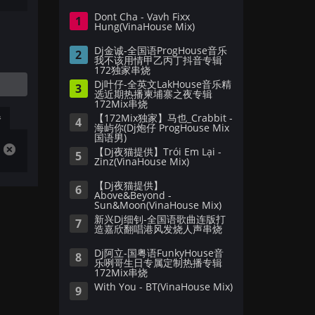
Dont Cha - Vavh Fixx
1
Hung(VinaHouse Mix)
Dj金诚-全国语ProgHouse音乐
2
我不该用情甲乙丙丁抖音专辑
172独家串烧
Dj叶仔-全英文LakHouse音乐精
3
选近期热播柬埔寨之夜专辑
172Mix串烧
播
【172Mix独家】马也_Crabbit -
4
海屿你(Dj炮仔 ProgHouse Mix
国语男)
【Dj夜猫提供】Trói Em Lại -
5
Zinz(VinaHouse Mix)
【Dj夜猫提供】
6
Above&Beyond -
Sun&Moon(VinaHouse Mix)
新兴Dj细钊-全国语歌曲连版打
7
造嘉欣翻唱港风发烧人声串烧
Dj阿立-国粤语FunkyHouse音
8
乐咧哥生日专属定制热播专辑
172Mix串烧
With You - BT(VinaHouse Mix)
9