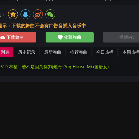
到：
提示：下载的舞曲不会有广告音插入音乐中
下载舞曲
收藏舞曲
播放MV
放列表
历史记录
最新舞曲
推荐舞曲
今日热播
本周热
0519 林栖 - 若不是因为你(Dj炮哥 ProgHouse Mix国语女)