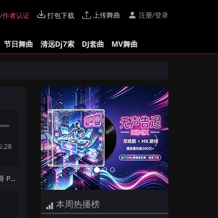
上传舞曲
注册/登录
/作者认证
打包下载
节日舞曲
清远Dj7索
DJ套曲
MV舞曲
Previous
Next
6:28
下一首：林春明 - 迟来的爱(Dj炮哥 ProgHouse Mix国语男)
本周热播榜