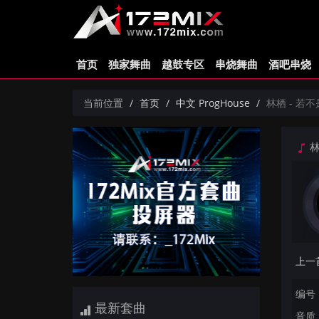
首页
独家舞曲
越鼓专区
串烧舞曲
酒吧串烧
当前位置
首页
中文 ProgHouse
林栖 - 若不
林
编号：
最新套曲
音质：