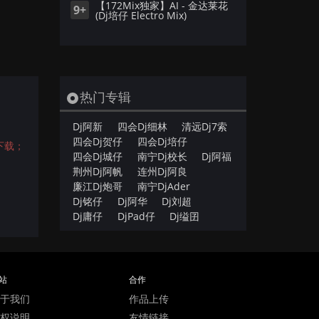
【172Mix独家】AI - 金达莱花
9+
(Dj培仔 Electro Mix)
热门专辑
Dj阿新
四会Dj细林
清远Dj7索
四会Dj贺仔
四会Dj培仔
下载；
四会Dj城仔
南宁Dj校长
Dj阿福
荆州Dj阿帆
连州Dj阿良
廉江Dj炮哥
南宁DjAder
Dj铭仔
Dj阿华
Dj刘超
Dj庸仔
DjPad仔
Dj缢囝
站
合作
于我们
作品上传
权说明
友情链接