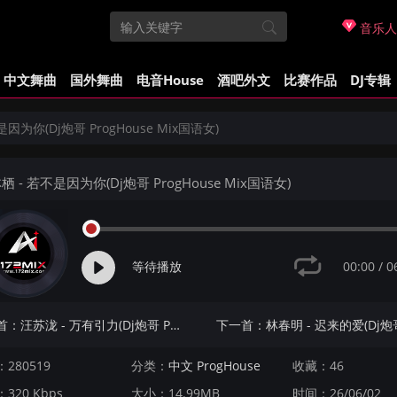
音乐人
中文舞曲
国外舞曲
电音House
酒吧外文
比赛作品
DJ专辑
是因为你(Dj炮哥 ProgHouse Mix国语女)
栖 - 若不是因为你(Dj炮哥 ProgHouse Mix国语女)
00:00
/
0
等待播放
上一首：汪苏泷 - 万有引力(Dj炮哥 ProgHouse Mix国语男)
280519
分类：
中文 ProgHouse
收藏：46
320 Kbps
大小：14.99MB
时间：26/06/02