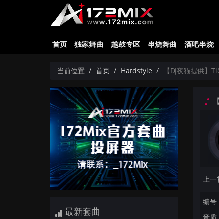
首页
独家舞曲
越鼓专区
串烧舞曲
酒吧串烧
当前位置
首页
Hardstyle
【Dj夜猫提供】Tiësto
【D
编号：
最新套曲
音质：