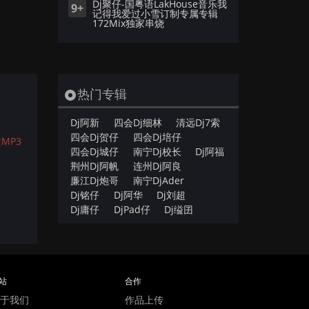
Dj聚仔-国粤语LakHouse音乐我
9+
记得我爱过小雪订制专属专辑
172Mix独家串烧
热门专辑
Dj阿新
四会Dj细林
清远Dj7索
四会Dj贺仔
四会Dj培仔
MP3
四会Dj城仔
南宁Dj校长
Dj阿福
荆州Dj阿帆
连州Dj阿良
廉江Dj炮哥
南宁DjAder
Dj铭仔
Dj阿华
Dj刘超
Dj庸仔
DjPad仔
Dj缢囝
站
合作
于我们
作品上传