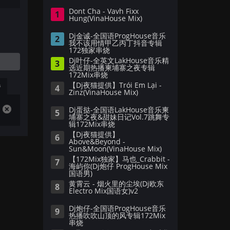
Dont Cha - Vavh Fixx
1
Hung(VinaHouse Mix)
Dj金诚-全国语ProgHouse音乐
2
我不该用情甲乙丙丁抖音专辑
172独家串烧
Dj叶仔-全英文LakHouse音乐精
3
选近期热播柬埔寨之夜专辑
172Mix串烧
【Dj夜猫提供】Trói Em Lại -
播
4
Zinz(VinaHouse Mix)
Dj蛋挞-全国语LakHouse音乐柬
5
埔寨之夜&甜妹日记Vol.7跳舞专
辑172Mix串烧
【Dj夜猫提供】
6
Above&Beyond -
Sun&Moon(VinaHouse Mix)
【172Mix独家】马也_Crabbit -
7
海屿你(Dj炮仔 ProgHouse Mix
国语男)
黄霄云 - 烟火里的尘埃(Dj欧东
8
Electro Mix国语女)v2
Dj炮仔-全国语ProgHouse音乐
9
热播吹吹山顶的风专辑172Mix
串烧