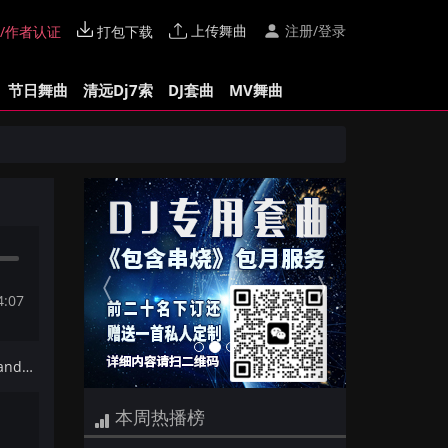
上传舞曲
注册/登录
/作者认证
打包下载
节日舞曲
清远Dj7索
DJ套曲
MV舞曲
Previous
Next
4:07
下一首：【Dj夜猫提供】Timbaland - Give It To Me(Techno Mix)
本周热播榜