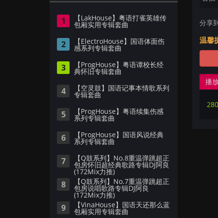
【LakHouse】粤语打雀英雄传
1
分享
包厢实用专辑套曲
温馨
【ElectroHouse】国语体面伤
2
感系列专辑套曲
【ProgHouse】粤语谭校长经
3
典怀旧专辑套曲
播
【空灵鼓】国语记事本情歌系列
4
专辑套曲
280
【ProgHouse】粤语续集伤感
5
系列专辑套曲
【ProgHouse】国语风说经典
6
系列专辑套曲
【Q鼓系列】No.8重温弹跳超正
7
包房怀旧超经典歌路专辑DJ阿良
(172Mix力推)
【Q鼓系列】No.7重温弹跳超正
8
包房说唱歌路专辑DJ阿良
(172Mix力推)
【VinaHouse】国语天还那么蓝
9
包厢实用专辑套曲