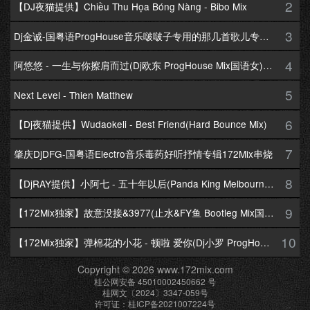
2
【DJ夜猫提供】Chiều Thu Họa Bóng Nàng - Bibo Mix
3
Dj金诚-国粤语ProgHouse音乐啵啵子专用的那几首歌儿专辑172Mix串烧
4
阿悠悠 - 一生与你擦肩而过(Dj欧东 ProgHouse Mix国语女)Dj小耀修改
5
Next Level - Thien Matthew
6
【Dj夜猫提供】Wudaokeli - Best Friend(Hard Bounce Mix)
7
肇庆DjDFG-国粤语Electro音乐毒药好听抒情专辑172Mix串烧
8
【DjRAY提供】小阿七 - 五十年以后(Panda King Melbourne Mix国语女)
9
【172Mix独家】故意没接&3977(止水&FY鱼 Bootleg Mix国语男)
10
【172Mix独家】弹棉花的小花 - 顿啦 爱你(Dj小罗 ProgHouse Mix国语女)v2
Copyright © 2026 www.172mix.com
桂公网安备 45010002450662 号
桂网文〔2024〕3347-059号
许可证：桂ICP备2021007224号