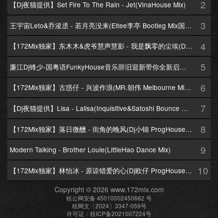
2
【Dj夜猫提供】Set Fire To The Rain - Jet(VinaHouse Mix)
3
王宇宙Leto&乔浚丞 - 若月亮没来(Eltee李亭 Bootleg Mix国语合唱)
4
【172Mix独家】东木木&虎爷慧声慧影 - 我是飘零的尘埃(Dj十三 Melbourne Mix国语男)
5
廉江Dj锋少-国粤语FunkyHouse音乐辞旧迎新带你全新启航跨年专辑172Mix串烧
6
【172Mix独家】古惑仔 - 兴波作浪(MR.朝伟 Melbourne Mix粤语男)
7
【Dj夜猫提供】Lisa - Lalisa(Inquisitive&Satoshi Bounce Mix)
8
【172Mix独家】落日微醺 - 街角的晚风(Dj小锦 ProgHouse Mix粤语女)
9
Modern Talking - Brother Louie(LittleHao Dance Mix)
10
【172Mix独家】林怡冰 - 原谅错爱的心(Dj欧仔 ProgHouse Mix粤语女)
Copyright © 2026 www.172mix.com
桂公网安备 45010002450662 号
桂网文〔2024〕3347-059号
许可证：桂ICP备2021007224号