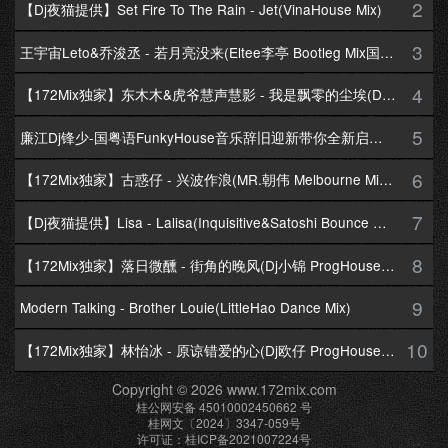
2
【Dj夜猫提供】Set Fire To The Rain - Jet(VinaHouse Mix)
3
王宇宙Leto&乔浚丞 - 若月亮没来(Eltee李亭 Bootleg Mix国语合唱)
4
【172Mix独家】东木木&虎爷慧声慧影 - 我是飘零的尘埃(Dj十三 Melbourne Mix国语男)
5
廉江Dj锋少-国粤语FunkyHouse音乐辞旧迎新带你全新启航跨年专辑172Mix串烧
6
【172Mix独家】古惑仔 - 兴波作浪(MR.朝伟 Melbourne Mix粤语男)
7
【Dj夜猫提供】Lisa - Lalisa(Inquisitive&Satoshi Bounce Mix)
8
【172Mix独家】落日微醺 - 街角的晚风(Dj小锦 ProgHouse Mix粤语女)
9
Modern Talking - Brother Louie(LittleHao Dance Mix)
10
【172Mix独家】林怡冰 - 原谅错爱的心(Dj欧仔 ProgHouse Mix粤语女)
Copyright © 2026 www.172mix.com
桂公网安备 45010002450662 号
桂网文〔2024〕3347-059号
许可证：桂ICP备2021007224号