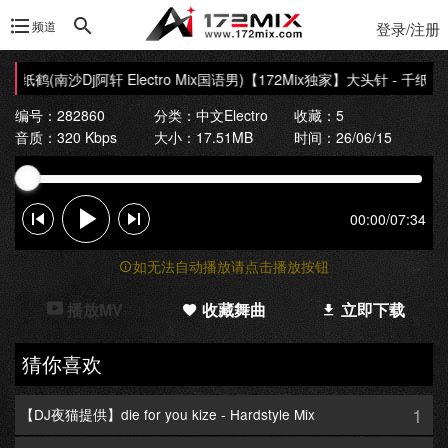
频道
登录/注册
千纸鹤(南沙Dj阿轩 Electro Mix国语男)
【172Mix独家】大头针 - 千纸鹤(南沙
编号：282860
分类：
中文Electro
收藏：5
音质：320 Kbps
大小：17.51MB
时间：26/06/15
00:00
/
07:34
如无法自动播放请点击播放按钮
播放MV
收藏舞曲
立即下载
猜你喜欢
1
【DJ夜猫提供】die for you kize - Hardstyle Mix