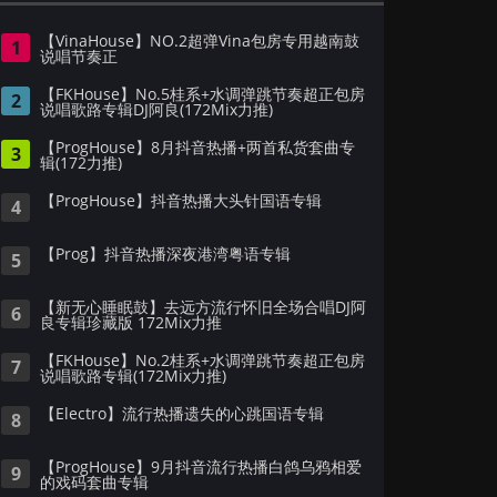
【VinaHouse】NO.2超弹Vina包房专用越南鼓
1
说唱节奏正
【FKHouse】No.5桂系+水调弹跳节奏超正包房
2
说唱歌路专辑DJ阿良(172Mix力推)
【ProgHouse】8月抖音热播+两首私货套曲专
3
辑(172力推)
【ProgHouse】抖音热播大头针国语专辑
4
【Prog】抖音热播深夜港湾粤语专辑
5
【新无心睡眠鼓】去远方流行怀旧全场合唱DJ阿
6
良专辑珍藏版 172Mix力推
【FKHouse】No.2桂系+水调弹跳节奏超正包房
7
说唱歌路专辑(172Mix力推)
【Electro】流行热播遗失的心跳国语专辑
8
【ProgHouse】9月抖音流行热播白鸽乌鸦相爱
9
的戏码套曲专辑