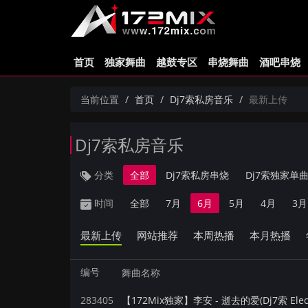
首页
独家舞曲
越鼓专区
串烧舞曲
酒吧串烧
当前位置
首页
Dj7索私房音乐
最新上传
Dj7索私房音乐
分类
全部
Dj7索私房串烧
Dj7索独家单
时间
全部
7月
6月
5月
4月
3月
最新上传
网站推荐
本周热播
本月热播
编号
舞曲名称
283405
【172Mix独家】李安 - 逝去的爱(Dj7索 Elec