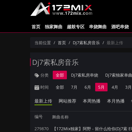
首页
独家舞曲
越鼓专区
串烧舞曲
酒吧串烧
当前位置
首页
Dj7索私房音乐
最新上传
Dj7索私房音乐
分类
全部
Dj7索私房串烧
Dj7索独家单
时间
全部
7月
6月
5月
4月
3月
最新上传
网站推荐
本周热播
本月热播
编号
舞曲名称
279870
【172Mix独家】阿野 - 留什么给你(Dj7索 Ele