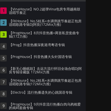
【VinaHouse】NO.2超弹Vina包房专用越南鼓
1
说唱节奏正
【FKHouse】No.5桂系+水调弹跳节奏超正包房
2
说唱歌路专辑DJ阿良(172Mix力推)
【ProgHouse】8月抖音热播+两首私货套曲专
3
辑(172力推)
【Prog】抖音热播深夜港湾粤语专辑
4
【ProgHouse】抖音热播大头针国语专辑
5
【新无心睡眠鼓】去远方流行怀旧全场合唱DJ阿
6
良专辑珍藏版 172Mix力推
【FKHouse】No.2桂系+水调弹跳节奏超正包房
7
说唱歌路专辑(172Mix力推)
【Electro】流行热播遗失的心跳国语专辑
8
【ProgHouse】9月抖音流行热播白鸽乌鸦相爱
9
的戏码套曲专辑