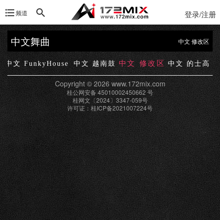
频道
登录/注册
中文舞曲
中文 修改区
中文 修改区
e
中文 FunkyHouse
中文 越南鼓
中文 的士高
Copyright © 2026 www.172mix.com
桂公网安备 45010002450662 号
桂网文〔2024〕3347-059号
许可证：桂ICP备2021007224号