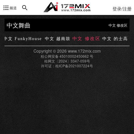
频道
登录/注册
中文舞曲
中文 修改区
中文 修改区
e
中文 FunkyHouse
中文 越南鼓
中文 的士高
Copyright © 2026 www.172mix.com
桂公网安备 45010002450662 号
桂网文〔2024〕3347-059号
许可证：桂ICP备2021007224号